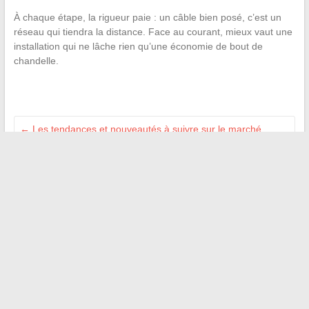
À chaque étape, la rigueur paie : un câble bien posé, c’est un
réseau qui tiendra la distance. Face au courant, mieux vaut une
installation qui ne lâche rien qu’une économie de bout de
chandelle.
←
Les tendances et nouveautés à suivre sur le marché
immobilier en 2024
Comprendre l’impact de l’arrêt Appietto : une décision clé en
droit civil français
→
Recherche