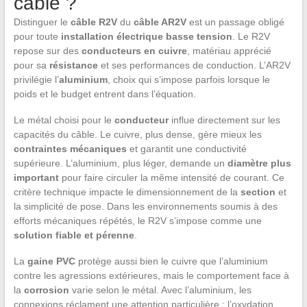
câble ?
Distinguer le
câble R2V
du
câble AR2V
est un passage obligé
pour toute
installation électrique basse tension
. Le R2V
repose sur des
conducteurs en cuivre
, matériau apprécié
pour sa
résistance
et ses performances de conduction. L’AR2V
privilégie l’
aluminium
, choix qui s’impose parfois lorsque le
poids et le budget entrent dans l’équation.
Le métal choisi pour le
conducteur
influe directement sur les
capacités du câble. Le cuivre, plus dense, gère mieux les
contraintes mécaniques
et garantit une conductivité
supérieure. L’aluminium, plus léger, demande un
diamètre plus
important
pour faire circuler la même intensité de courant. Ce
critère technique impacte le dimensionnement de la
section
et
la simplicité de pose. Dans les environnements soumis à des
efforts mécaniques répétés, le R2V s’impose comme une
solution fiable et pérenne
.
La
gaine PVC
protège aussi bien le cuivre que l’aluminium
contre les agressions extérieures, mais le comportement face à
la
corrosion
varie selon le métal. Avec l’aluminium, les
connexions réclament une attention particulière : l’oxydation