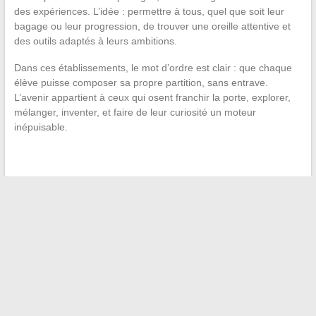
des expériences. L’idée : permettre à tous, quel que soit leur
bagage ou leur progression, de trouver une oreille attentive et
des outils adaptés à leurs ambitions.
Dans ces établissements, le mot d’ordre est clair : que chaque
élève puisse composer sa propre partition, sans entrave.
L’avenir appartient à ceux qui osent franchir la porte, explorer,
mélanger, inventer, et faire de leur curiosité un moteur
inépuisable.
←
Alarme Verisure déductible des impôts : comment
optimiser votre sécurité et vos finances ?
Comment réussir un paiement en espèces sur Blablacar :
conseils et astuces pratiques
→
Recherche