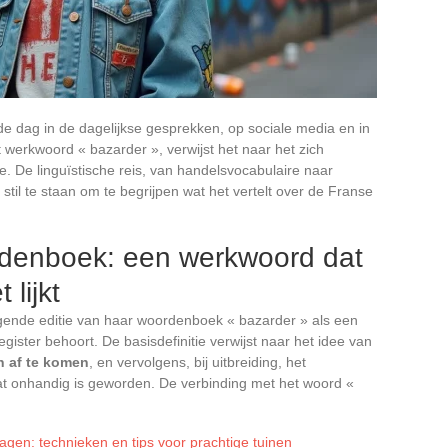
e dag in de dagelijkse gesprekken, op sociale media en in
et werkwoord « bazarder », verwijst het naar het zich
. De linguïstische reis, van handelsvocabulaire naar
j stil te staan om te begrijpen wat het vertelt over de Franse
rdenboek: een werkwoord dat
 lijkt
gende editie van haar woordenboek « bazarder » als een
egister behoort. De basisdefinitie verwijst naar het idee van
n af te komen
, en vervolgens, bij uitbreiding, het
at onhandig is geworden. De verbinding met het woord «
agen: technieken en tips voor prachtige tuinen