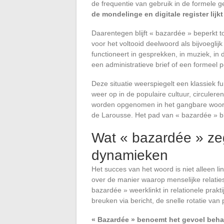
de frequentie van gebruik in de formele 
de mondelinge en digitale register lijkt
Daarentegen blijft « bazardée » beperkt to
voor het voltooid deelwoord als bijvoegl
functioneert in gesprekken, in muziek, in d
een administratieve brief of een formeel pe
Deze situatie weerspiegelt een klassiek 
weer op in de populaire cultuur, circulere
worden opgenomen in het gangbare woordenb
de Larousse. Het pad van « bazardée » bli
Wat « bazardée » ze
dynamieken
Het succes van het woord is niet alleen li
over de manier waarop menselijke relati
bazardée » weerklinkt in relationele prak
breuken via bericht, de snelle rotatie van
« Bazardée » benoemt het gevoel beha