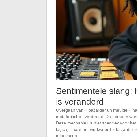
Sentimentele slang: 
is veranderd
Overgaan van « bazarder un meuble » naar 
metaforische overdracht. De persoon word
Deze mechaniek is niet specifiek voor he
logica), maar het werkwoord « bazarder »
minachting.