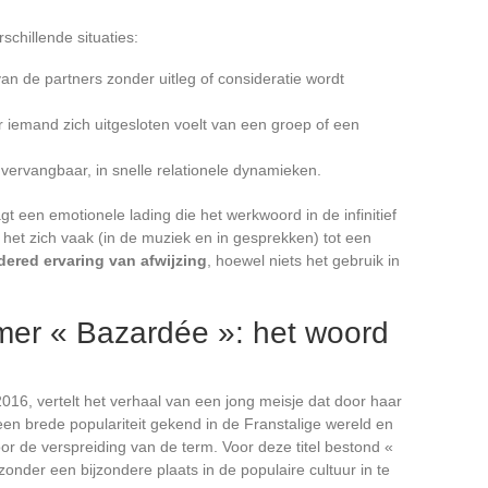
schillende situaties:
van de partners zonder uitleg of consideratie wordt
r iemand zich uitgesloten voelt van een groep of een
ervangbaar, in snelle relationele dynamieken.
t een emotionele lading die het werkwoord in de infinitief
ht het zich vaak (in de muziek en in gesprekken) tot een
dered ervaring van afwijzing
, hoewel niets het gebruik in
er « Bazardée »: het woord
016, vertelt het verhaal van een jong meisje dat door haar
en brede populariteit gekend in de Franstalige wereld en
oor de verspreiding van de term. Voor deze titel bestond «
zonder een bijzondere plaats in de populaire cultuur in te