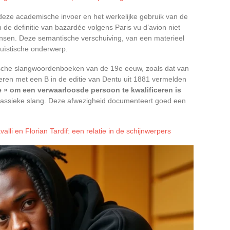
 deze academische invoer en het werkelijke gebruik van de
de definitie van bazardée volgens Paris vu d’avion niet
sen. Deze semantische verschuiving, van een materieel
uïstische onderwerp.
rische slangwoordenboeken van de 19e eeuw, zoals dat van
oeren met een B in de editie van Dentu uit 1881 vermelden
e » om een verwaarloosde persoon te kwalificeren is
klassieke slang. Deze afwezigheid documenteert goed een
lli en Florian Tardif: een relatie in de schijnwerpers