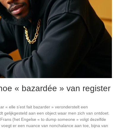
hoe « bazardée » van register
« elle s’est fait bazarder » veronderstelt een
t gelijkgesteld aan een object waar men zich van ontdoet.
t Frans (het Engelse « to dump someone » volgt dezelfde
 voegt er een nuance van nonchalance aan toe, bijna van