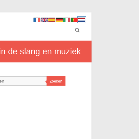
in de slang en muziek
Zoeken