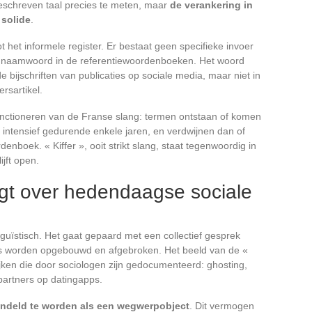
geschreven taal precies te meten, maar
de verankering in
 solide
.
t het informele register. Er bestaat geen specifieke invoer
ijk naamwoord in de referentiewoordenboeken. Het woord
e bijschriften van publicaties op sociale media, maar niet in
rsartikel.
functioneren van de Franse slang: termen ontstaan of komen
n intensief gedurende enkele jaren, en verdwijnen dan of
oek. « Kiffer », ooit strikt slang, staat tegenwoordig in
jft open.
gt over hedendaagse sociale
nguïstisch. Het gaat gepaard met een collectief gesprek
es worden opgebouwd en afgebroken. Het beeld van de «
tijken die door sociologen zijn gedocumenteerd: ghosting,
 partners op datingapps.
ndeld te worden als een wegwerpobject
. Dit vermogen