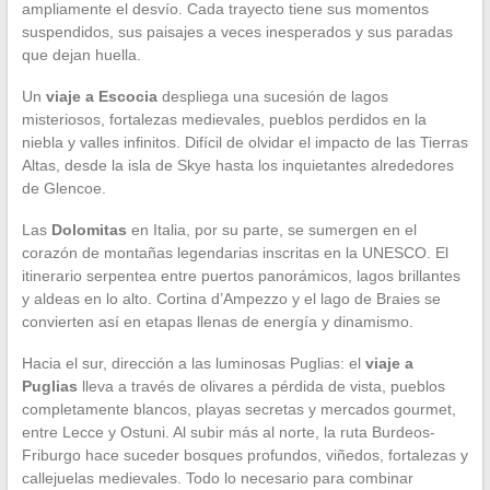
ampliamente el desvío. Cada trayecto tiene sus momentos
suspendidos, sus paisajes a veces inesperados y sus paradas
que dejan huella.
Un
viaje a Escocia
despliega una sucesión de lagos
misteriosos, fortalezas medievales, pueblos perdidos en la
niebla y valles infinitos. Difícil de olvidar el impacto de las Tierras
Altas, desde la isla de Skye hasta los inquietantes alrededores
de Glencoe.
Las
Dolomitas
en Italia, por su parte, se sumergen en el
corazón de montañas legendarias inscritas en la UNESCO. El
itinerario serpentea entre puertos panorámicos, lagos brillantes
y aldeas en lo alto. Cortina d’Ampezzo y el lago de Braies se
convierten así en etapas llenas de energía y dinamismo.
Hacia el sur, dirección a las luminosas Puglias: el
viaje a
Puglias
lleva a través de olivares a pérdida de vista, pueblos
completamente blancos, playas secretas y mercados gourmet,
entre Lecce y Ostuni. Al subir más al norte, la ruta Burdeos-
Friburgo hace suceder bosques profundos, viñedos, fortalezas y
callejuelas medievales. Todo lo necesario para combinar