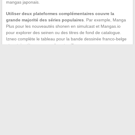
mangas japonais.
Utiliser deux plateformes complémentaires couvre la
grande majorité des séries populaires
. Par exemple, Manga
Plus pour les nouveautés shonen en simulcast et Mangas.io
pour explorer des seinen ou des titres de fond de catalogue.
Izneo complète le tableau pour la bande dessinée franco-belge
et certains titres manga absents ailleurs.
Plutôt que de chercher une solution unique, combiner un accès
gratuit (Manga Plus) avec un abonnement payant adapté à ses
goûts reste la stratégie la plus efficace pour lire légalement sans
frustration.
L’époque où l’offre légale se résumait à deux ou trois titres en
retard de plusieurs mois sur le Japon est révolue. La
simultanéité de publication et la diversité des modèles
économiques (gratuit, abonnement, achat) rendent aujourd’hui
la lecture légale plus pratique que le recours aux sites pirates,
publicités malveillantes en moins.