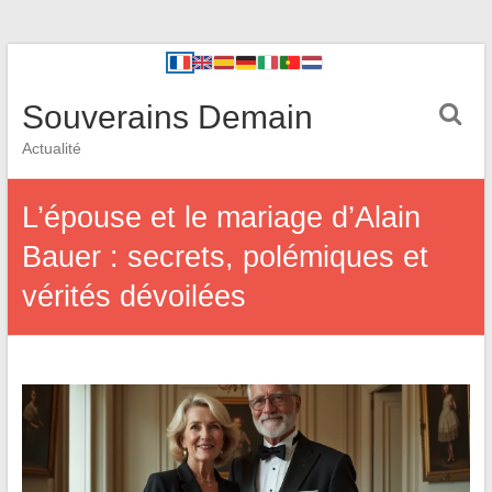
Souverains Demain
Actualité
L’épouse et le mariage d’Alain
Bauer : secrets, polémiques et
vérités dévoilées